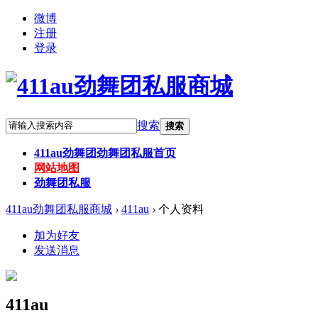
微博
注册
登录
搜索
搜索
411au劲舞团
劲舞团私服首页
网站地图
劲舞团私服
411au劲舞团私服商城
›
411au
›
个人资料
加为好友
发送消息
411au