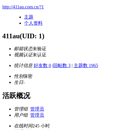
http://411au.com.cn/?1
主题
个人资料
411au
(UID: 1)
邮箱状态
未验证
视频认证
未认证
统计信息
好友数 0
|
回帖数 3
|
主题数 1965
性别
保密
生日
-
活跃概况
管理组
管理员
用户组
管理员
在线时间
245 小时