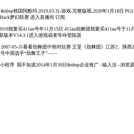
nbsp韩国阿酷玛 2019.03.31-游戏-完整版视,2020年1月18
mHack梦幻联赛 进入直播间 订阅
19我要买411au号年11月15日 411au劲舞团我要买411au号于
本V14.3.1进入游戏或者等待登陆器
 2007-05-31看看劲舞团中韩对抗赛 王旻《劲舞团》江苏2、陕西2
1au号中国选手“劲舞王子”——
程序 我不知道2014年1月30日&nbsp企业推广 –输入法 –浏览器 –