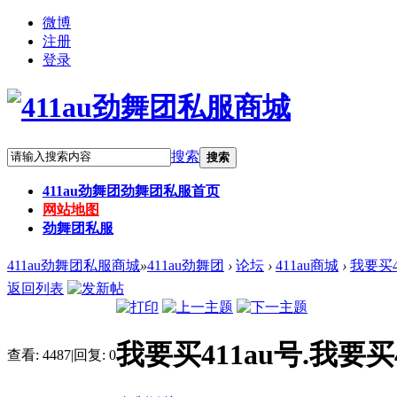
微博
注册
登录
搜索
搜索
411au劲舞团
劲舞团私服首页
网站地图
劲舞团私服
411au劲舞团私服商城
»
411au劲舞团
›
论坛
›
411au商城
›
我要买41
返回列表
我要买411au号.我要买41
查看:
4487
|
回复:
0