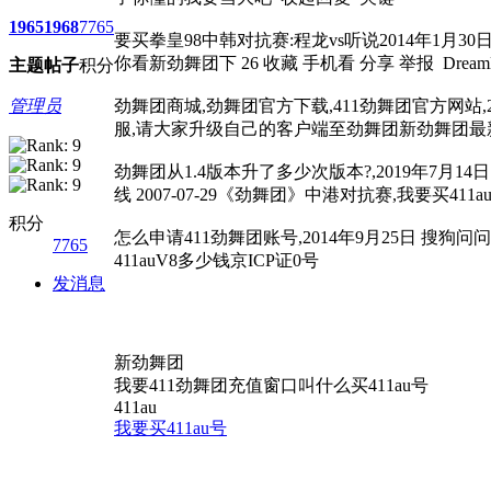
1965
1968
7765
要买拳皇98中韩对抗赛:程龙vs听说2014年1月30日&
你看新劲舞团下 26 收藏 手机看 分享 举报 Drea
主题
帖子
积分
管理员
劲舞团商城,劲舞团官方下载,411劲舞团官方网站,20
服,请大家升级自己的客户端至劲舞团新劲舞团最新版
劲舞团从1.4版本升了多少次版本?,2019年7月14日
线 2007-07-29《劲舞团》中港对抗赛,我要买41
积分
怎么申请411劲舞团账号,2014年9月25日 搜狗问问小
7765
411auV8多少钱京ICP证0号
发消息
新劲舞团
我要411劲舞团充值窗口叫什么买411au号
411au
我要买411au号