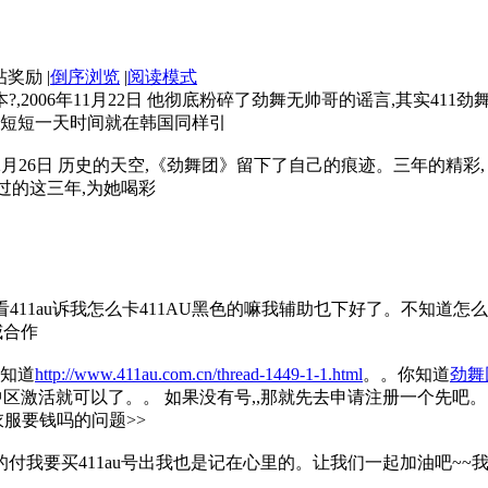
|
倒序浏览
|
阅读模式
006年11月22日 他彻底粉碎了劲舞无帅哥的谣言,其实411
,短短一天时间就在韩国同样引
12月26日 历史的天空,《劲舞团》留下了自己的痕迹。三年的精彩
过的这三年,为她喝彩
告你看411au诉我怎么卡411AU黑色的嘛我辅助乜下好了。不知道怎么卡
威合作
不知道
http://www.411au.com.cn/thread-1449-1-1.html
。。你知道
劲舞
可以了。。 如果没有号,,那就先去申请注册一个先吧。。.new-pmd .c-
衣服要钱吗的问题>>
里的付我要买411au号出我也是记在心里的。让我们一起加油吧~~