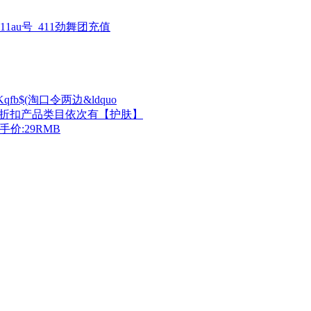
11au号_411劲舞团充值
Kqfb$(淘口令两边&ldquo
$】今日折扣产品类目依次有【护肤】
价:29RMB