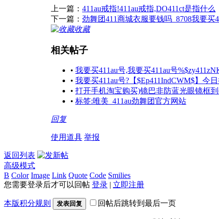
上一篇：
411au戒指!411au戒指,DO411ct是指什么
下一篇：
劲舞团411商城衣服要钱吗_8708我要买4
收藏
相关帖子
•
我要买411au号,我要买411au号%$zy411zN
•
我要买411au号?【$Ep411IndCWM
•
打开手机淘宝购买)镜巴非防蓝光眼镜框到手
•
标签:唯美_411au劲舞团官方网站
回复
使用道具
举报
返回列表
高级模式
B
Color
Image
Link
Quote
Code
Smilies
您需要登录后才可以回帖
登录
|
立即注册
本版积分规则
回帖后跳转到最后一页
发表回复