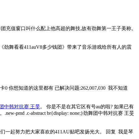
劲舞团充值窗口叫什么配上他高超的舞技,故有劲舞第一王子美称。
,《劲舞看看411auV8多少钱团》带来了音乐游戏给所有人的震
0 你想知道的这里都有 已解决问题:262,007,030 我不知道
团中韩对抗赛 王旻
。 你是不是在其它区有号au的啦? 如果已有
abstract br{display: none;}劲舞团中韩对抗赛 王旻
我们一起努力把大家喜欢的411AU贴吧发扬光大。 回复 我是琴