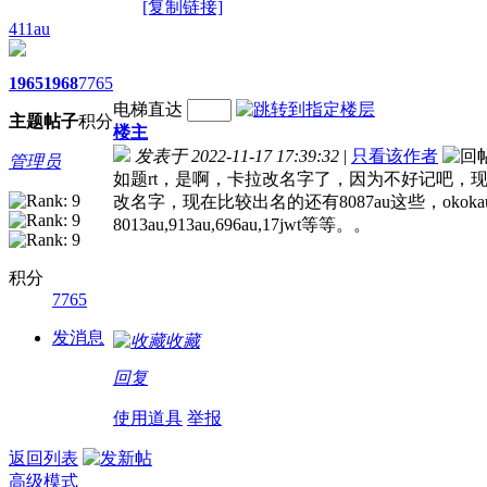
[复制链接]
411au
1965
1968
7765
电梯直达
主题
帖子
积分
楼主
发表于 2022-11-17 17:39:32
|
只看该作者
管理员
如题rt，是啊，卡拉改名字了，因为不好记吧，
改名字，现在比较出名的还有8087au这些，ok
8013au,913au,696au,17jwt等等。。
积分
7765
发消息
收藏
回复
使用道具
举报
返回列表
高级模式