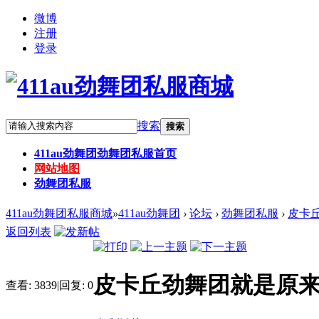
微博
注册
登录
搜索
搜索
411au劲舞团
劲舞团私服首页
网站地图
劲舞团私服
411au劲舞团私服商城
»
411au劲舞团
›
论坛
›
劲舞团私服
›
皮卡
返回列表
皮卡丘劲舞团就是原
查看:
3839
|
回复:
0