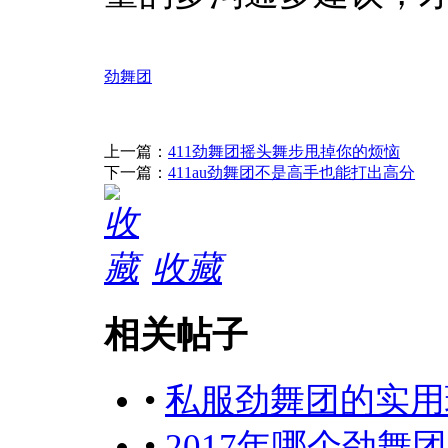
劲舞团
上一篇：
411劲舞团摇头舞步甩掉你的烦恼
下一篇：
411au劲舞团不是高手也能打出高分
收藏
相关帖子
•
私服劲舞团的实用
•
2017年哪个劲舞