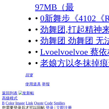
97MB（最
•
0新舞步《4102《Rain
•
劲舞团,打起精神来
•
劲舞团 劲舞团 
•
Lvoelvoelvoe 蔡依
•
老娘方以冬抹掉痕
回复
使用道具
举报
返回列表
高级模式
B
Color
Image
Link
Quote
Code
Smilies
您需要登录后才可以回帖
登录
|
立即注册