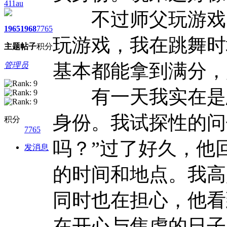
411au
不过师父玩游戏的
1965
1968
7765
玩游戏，我在跳舞时
主题
帖子
积分
基本都能拿到满分，
管理员
有一天我实在是忍
身份。我试探性的问
积分
7765
吗？”过了好久，他
发消息
的时间和地点。我高
同时也在担心，他看
在开心与焦虑的日子