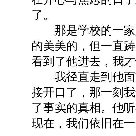
了。
那是学校的一家奶
的美美的，但一直踌
看到了他进去，我才
我径直走到他面前
接开口了，那一刻我
了事实的真相。他听
现在，我们依旧在一